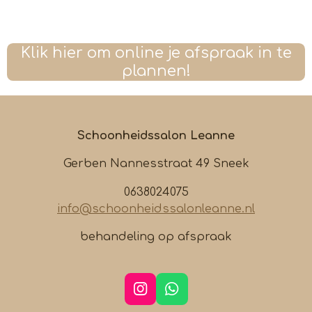
Klik hier om online je afspraak in te
plannen!
Schoonheidssalon Leanne
Gerben Nannesstraat 49 Sneek
0638024075
info@schoonheidssalonleanne.nl
behandeling op afspraak
I
W
n
h