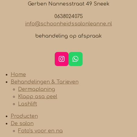
Gerben Nannesstraat 49 Sneek
0638024075
info@schoonheidssalonleanne.nl
behandeling op afspraak
I
W
n
h
s
a
Home
t
t
Behandelingen & Tarieven
a
s
Dermaplaning
g
A
Klapp asa peel
r
p
Lashlift
a
p
m
Producten
De salon
Foto's voor en na